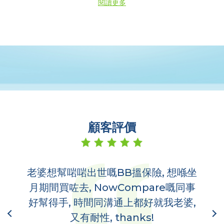
閱讀更多
顧客評價
老婆想幫啱啱出世嘅BB搵保險, 想喺坐
多
,
月期間買咗去, NowCompare嘅同事
哋
到你
好幫得手, 時間同溝通上都好就我老婆,
又有耐性, thanks!