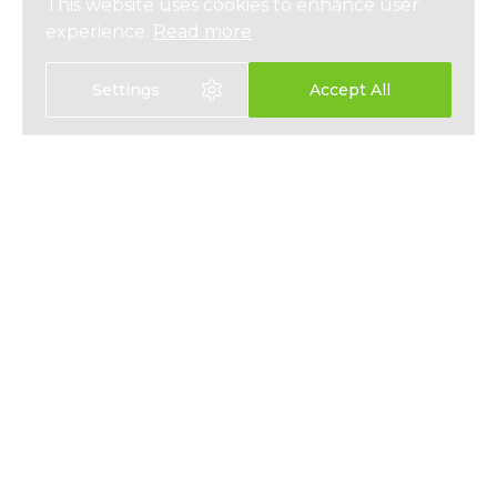
This website uses cookies to enhance user
experience.
Read more
Settings
Accept All
選擇語言
EN
中文
醫療保險
關於我們
人壽保險
最新資訊
儲蓄保險
媒體報導
員工福利
私隱政策
聯絡我們
使用條款